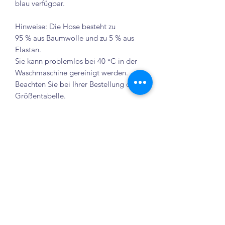
blau verfügbar.
Hinweise: Die Hose besteht zu
95 % aus Baumwolle und zu 5 % aus
Elastan.
Sie kann problemlos bei 40 °C in der
Waschmaschine gereinigt werden.
Beachten Sie bei Ihrer Bestellung die
Größentabelle.
Größentabelle
Hersteller-
Deutsche
Bundweite
Seiten-
Größe
Größe
ungedehnt
Länge
4
104
27 cm
64 cm
Tienda Elenix
Crailsheim
6
116
28 cm
68 cm