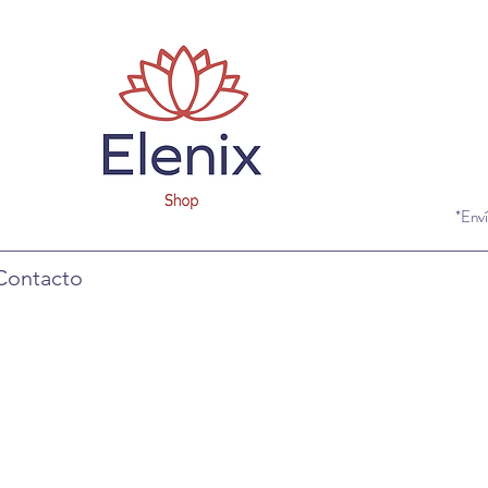
*Enví
Contacto