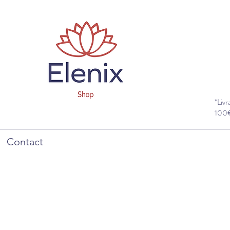
*Livr
100
Contact