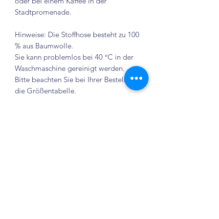
oder bei einem Kaffee in der
Stadtpromenade.
Hinweise: Die Stoffhose besteht zu 100
% aus Baumwolle.
Sie kann problemlos bei 40 °C in der
Waschmaschine gereinigt werden.
Bitte beachten Sie bei Ihrer Bestellung
die Größentabelle.
Größentabelle
Größe
Bundweite
Bundweite
Seiten
ungedehnt
max.
Länge
gedehnt
Elenix store
S/M
33 cm
49 cm
105
Crailsheim
cm