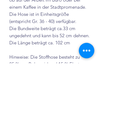
einem Kaffee in der Stadtpromenade.
Die Hose ist in Einheitsgröße
(entspricht Gr. 36 - 40) verfügbar.
Die Bundweite beträgt ca.33 cm
ungedehnt und kann bis 52 cm dehnen.
Die Länge beträgt ca. 102 cm
Hinweise: Die Stoffhose besteht zu
85 % aus Polyamid und 15 % Elastan.
Sie kann problemlos bei 40 °C in der
Waschmaschine gereinigt werden.
Elenix store
Crailsheim