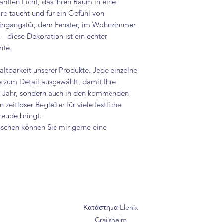
anften Licht, das Ihren Raum in eine
e taucht und für ein Gefühl von
Eingangstür, dem Fenster, im Wohnzimmer
– diese Dekoration ist ein echter
nte.
altbarkeit unserer Produkte. Jede einzelne
 zum Detail ausgewählt, damit Ihre
es Jahr, sondern auch in den kommenden
zeitloser Begleiter für viele festliche
reude bringt.
nschen können Sie mir gerne eine
Κατάστημα Elenix
Crailsheim