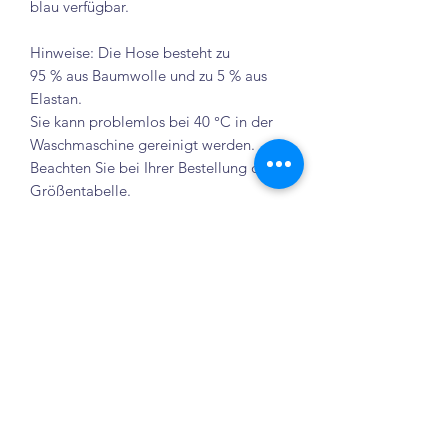
blau verfügbar.
Hinweise: Die Hose besteht zu
95 % aus Baumwolle und zu 5 % aus
Elastan.
Sie kann problemlos bei 40 °C in der
Waschmaschine gereinigt werden.
Beachten Sie bei Ihrer Bestellung die
Größentabelle.
Größentabelle
Hersteller-
Deutsche
Bundweite
Seiten-
Größe
Größe
ungedehnt
Länge
4
104
27 cm
64 cm
Κατάστημα Elenix
Crailsheim
6
116
28 cm
68 cm