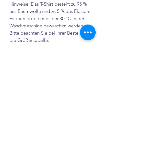
Hinweise: Das T-Shirt besteht zu 95 %
aus Baumwolle und zu 5 % aus Elastan.
Es kann problemlos bei 30 °C in der
Waschmaschine gewaschen werden.
Bitte beachten Sie bei Ihrer Bestellung
die Größentabelle.
Größentabelle
Brust-
Länge
Ärmel-
Weite
Länge
M
49 cm
67 cm
17 cm
Κατάστημα Elenix
Crailsheim
L
51 cm
69 cm
18 cm
info@elenixshop.com
XL
52 cm
71 cm
18,5 cm
©2022 Elenix Shop
XXL
54 cm
72 cm
19 cm