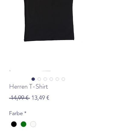
Herren T-Shirt
Κανονική
Τιμή
 14,99 € 
13,49 €
τιμή
Έκπτωσης
Farbe
*