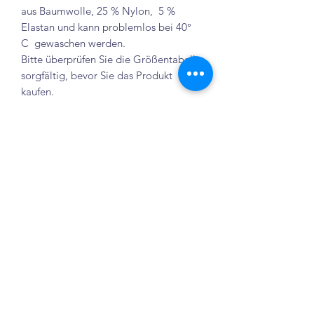
aus Baumwolle, 25 % Nylon, 5 %
Elastan und kann problemlos bei 40°
C gewaschen werden.
Bitte überprüfen Sie die Größentabelle
sorgfältig, bevor Sie das Produkt
kaufen.
Größentabelle
Hersteller
Deutsche
Bundweite
Seiten
Größe
Größe
Länge
4
98-104
25 cm
59 cm
Obchod Elenix
Crailsheim
6
110-116
28 cm
66 cm
info@elenixshop.com
8
116-122
29 cm
72 cm
©2022 Elenix Shop
10
128-134
30 cm
80 cm