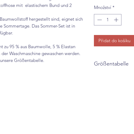
toffhose mit elastischem Bund und 2
Množství
*
Baumwollstoff hergestellt sind, eignet sich
me Sommertage. Das Sommer-Set ist in
fügbar.
Přidat do košíku
t zu 95 % aus Baumwolle, 5 % Elastan
in der Waschmaschine gewaschen werden.
g unsere Größentabelle.
Größentabelle
T-Shirt
Herstel
Deutsc
ler
he
Größe
Größe
4
104
6
116