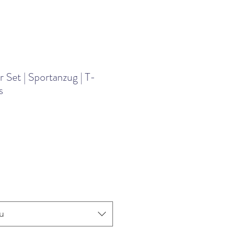
Set | Sportanzug | T-
s
Zvýhodněná
cena
u