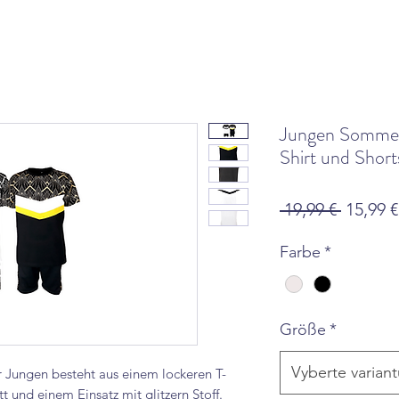
Jungen Sommer 
Shirt und Short
Běžná
 19,99 € 
15,99 €
cena
Farbe
*
Größe
*
Vyberte variant
r Jungen besteht aus einem lockeren T-
t und einem Einsatz mit glitzern Stoff.